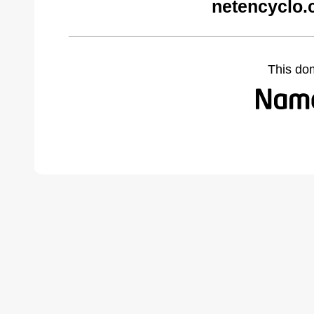
netencyclo.
This do